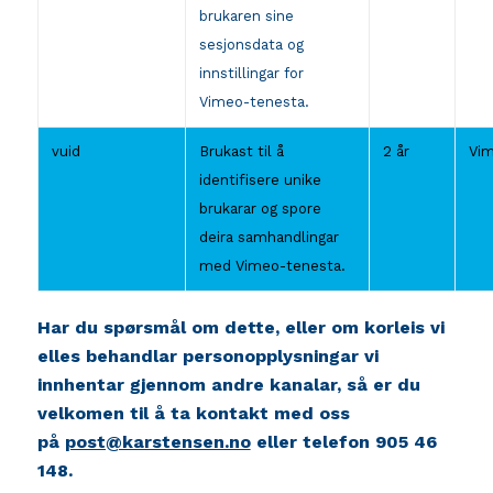
brukaren sine
sesjonsdata og
innstillingar for
Vimeo-tenesta.
vuid
Brukast til å
2 år
Vi
identifisere unike
brukarar og spore
deira samhandlingar
med Vimeo-tenesta.
Har du spørsmål om dette, eller om korleis vi
elles behandlar personopplysningar vi
innhentar gjennom andre kanalar, så er du
velkomen til å ta kontakt med oss
på
post@karstensen.no
eller telefon 905 46
148.