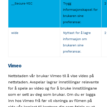
__Secure-YEC
Trygg
2
informasjonskapsel for
brukaren sine
preferansar.
wide
Nyttast for å lagre
2
informasjon om
brukaren sine
preferansar.
Vimeo
Nettstaden vår brukar Vimeo til å vise video på
nettstaden. Avspelar lagrar innstillingar relevante
for å spele av video og for å bruke innstillingane
som er sett av deg som brukar. Om du er logga
inn hos Vimeo frå før vil visninga av filmen på
sida vår koplast til kontoen din som følgje av at