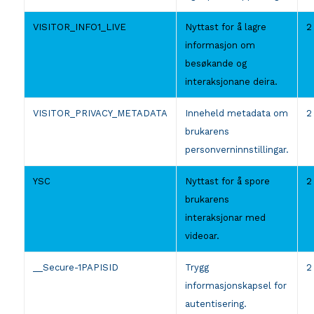
VISITOR_INFO1_LIVE
Nyttast for å lagre
2
informasjon om
besøkande og
interaksjonane deira.
VISITOR_PRIVACY_METADATA
Inneheld metadata om
2
brukarens
personverninnstillingar.
YSC
Nyttast for å spore
2
brukarens
interaksjonar med
videoar.
__Secure-1PAPISID
Trygg
2
informasjonskapsel for
autentisering.