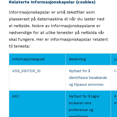
Relaterte Informasjonskapslar (cookies)
Informasjonskapslar er små tekstfiler som
plasserast på datamaskina di når du laster ned
ei nettside. Nokre av informasjonskapslane er
nødvendige for at ulike tenester på nettsida vår
skal fungere. Her er informasjonskapslar relatert
til tenesta:
Informasjonskapsel
Beskriving
L
ADS_VISITOR_ID
Nyttast for å
1 
identifisere besøkande
og tilpasse annonser.
AEC
Nyttast for å lagre
4
brukaren sine
m
preferansar og
innstillingar.