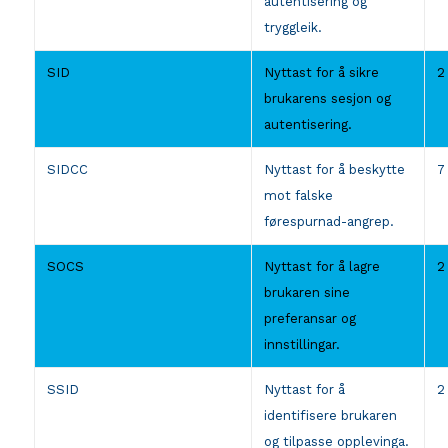
autentisering og
tryggleik.
SID
Nyttast for å sikre
2
brukarens sesjon og
autentisering.
SIDCC
Nyttast for å beskytte
7
mot falske
førespurnad-angrep.
SOCS
Nyttast for å lagre
2
brukaren sine
preferansar og
innstillingar.
SSID
Nyttast for å
2
identifisere brukaren
og tilpasse opplevinga.