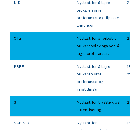
NID
Nyttast for å lagre
2
brukaren sine
preferansar og tilpasse
annonser.
OTZ
Nyttast for å forbetre
2
brukaropplevinga ved å
lagre preferansar.
PREF
Nyttast for å lagre
1
brukaren sine
m
preferansar og
innstillingar.
S
Nyttast for tryggleik og
2
autentisering.
SAPISID
Nyttast for
1