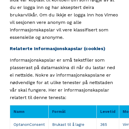
du er logga inn og har akseptert deira
brukarvilkår. Om du ikkje er logga inn hos Vimeo
vil sesjonen vere anonym og alle
informasjonskapslar vil vere klassifisert som
essensielle og anonyme.
Relaterte Informasjonskapslar (cookies)
Informasjonskapslar er små tekstfiler som
plasserast på datamaskina di når du lastar ned
ei nettside. Nokre av informasjonskapslane er
nødvendige for at ulike tenester på nettstaden
vår skal fungere. Her er informasjonskapslar
relatert til denne tenesta:
Namn
Formål
Levetid
Mo
OptanonConsent
Brukast til å lagre
365
Vi