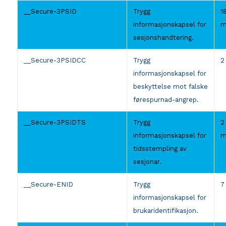
__Secure-3PSID
Trygg
1
informasjonskapsel for
m
sesjonshandtering.
__Secure-3PSIDCC
Trygg
2
informasjonskapsel for
beskyttelse mot falske
førespurnad-angrep.
__Secure-3PSIDTS
Trygg
2
informasjonskapsel for
m
tidsstempling av
sesjonar.
__Secure-ENID
Trygg
7
informasjonskapsel for
brukaridentifikasjon.