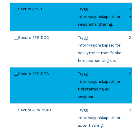
__Secure-1PSID
Trygg
1
informasjonskapsel for
m
sesjonshandtering.
__Secure-1PSIDCC
Trygg
2
informasjonskapsel for
beskyttelse mot falske
førespurnad-angrep.
__Secure-1PSIDTS
Trygg
2
informasjonskapsel for
tidsstempling av
sesjonar.
__Secure-3PAPISID
Trygg
2
informasjonskapsel for
autentisering.