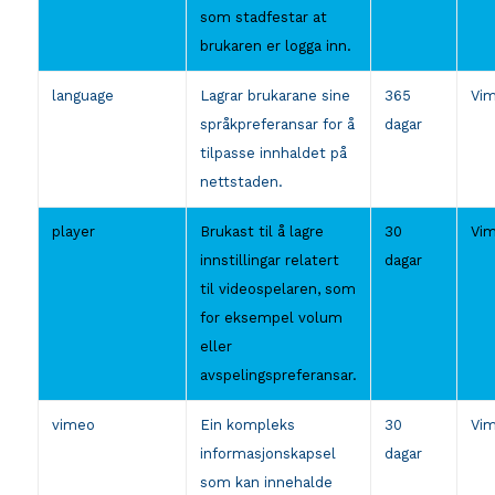
som stadfestar at
brukaren er logga inn.
language
Lagrar brukarane sine
365
Vi
språkpreferansar for å
dagar
tilpasse innhaldet på
nettstaden.
player
Brukast til å lagre
30
Vi
innstillingar relatert
dagar
til videospelaren, som
for eksempel volum
eller
avspelingspreferansar.
vimeo
Ein kompleks
30
Vi
informasjonskapsel
dagar
som kan innehalde