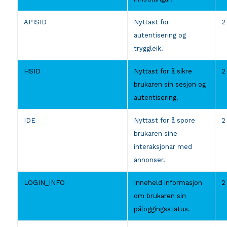
APISID
Nyttast for
2
autentisering og
tryggleik.
HSID
Nyttast for å sikre
2
brukaren sin sesjon og
autentisering.
IDE
Nyttast for å spore
2
brukaren sine
interaksjonar med
annonser.
LOGIN_INFO
Inneheld informasjon
2
om brukaren sin
påloggingsstatus.